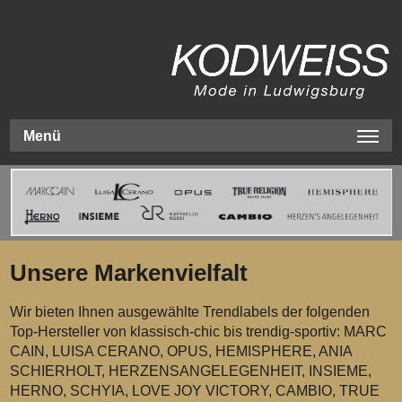
Menü
Unsere Markenvielfalt
Wir bieten Ihnen ausgewählte Trendlabels der folgenden
Top-Hersteller von klassisch-chic bis trendig-sportiv: MARC
CAIN, LUISA CERANO, OPUS, HEMISPHERE, ANIA
SCHIERHOLT, HERZENSANGELEGENHEIT, INSIEME,
HERNO, SCHYIA, LOVE JOY VICTORY, CAMBIO, TRUE